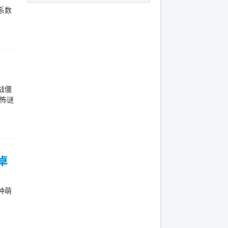
系数
战僵
怖谜
卓
种萌