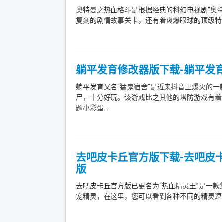
奥特曼之热血格斗是根据经典的科幻电视剧“奥
复刻的剧情故事关卡，还有着爽爆眼球的顶级特效
躺平发育修改器版下载-躺平发育
躺平发育又名“猛鬼宿舍”是近来抖音上爆火的
尸，十分好玩。该游戏比之其他的塔防游戏有着
题小彩蛋...
去吧皮卡丘官方版下载-去吧皮卡丘
版
去吧皮卡丘官方版已更名为“热血精灵王”是一
宠精灵，在这里，您可以看到各种不同的精灵逗萌