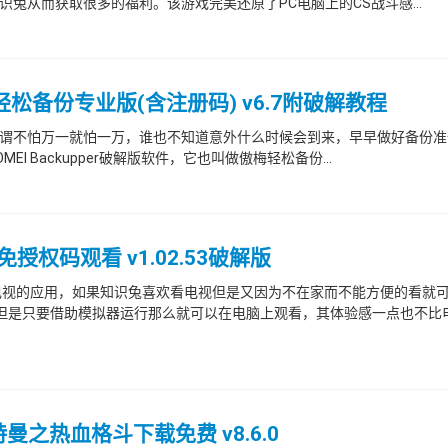
兔从而获取很多的福利。该游戏完美还原了PC电脑上的CS战斗感...
傲梅轻松备份专业版(含注册码) v6.7附破解教程
谓不怕万一就怕一万，谁也不知道意外什么时候会到来，早早做好备份准
 Backupper破解版软件，它也叫做傲梅轻松备份...
免授权码观看 v1.02.53破解版
络电视的应用，如果知识兔喜欢看电视但是又因为不在家而不能方便的看就
，但是只要借助模拟器运行那么就可以在电脑上观看，其体验感一点也不比
之热血格斗下载免费 v8.6.0