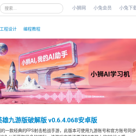
小狮网
小兔会员
小兔下
站
内
工程设计
编程教程
搜
索
游版破解版 v0.6.4.068安卓版
制的一款经典的FPS射击枪战手游，此版本可使用九游账号和官方账号同