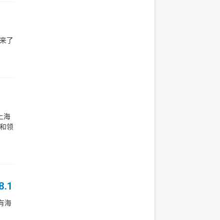
来了
上海
和领
.1
有海