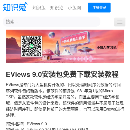
知识兔
知识论
小兔网
注册登录
站
导
内
航
搜
首页
Office教程
PS教程
视频编辑
工程设计
开
索
关
编程教程
EViews 9.0安装包免费下载安装教程
EViews是专门为大型机构开发的、用以处理时间序列数据的时间
序列软件包的新版本。该软件的前身是1981年第1版的Micro
TSP。虽然这款软件是经济学家开发的，而且主要用于经济学领
域，但是从软件包的设计来看，该软件的运用领域并不局限于处理
经济时间序列。即使是跨部门的大型项目，也可以采用Eviews进行
处理。
[软件名称]: EViews 9.0
[软件大小]: 64bit:192.72MB | 32bit:184.55MB