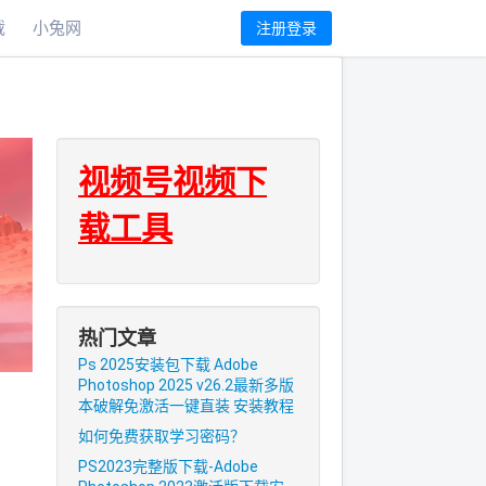
载
小兔网
注册登录
视频号视频下
载工具
热门文章
Ps 2025安装包下载 Adobe
Photoshop 2025 v26.2最新多版
本破解免激活一键直装 安装教程
如何免费获取学习密码？
PS2023完整版下载-Adobe