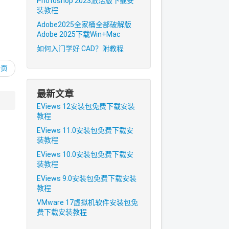
Photoshop 2023激活版下载安
装教程
Adobe2025全家桶全部破解版
Adobe 2025下载Win+Mac
如何入门学好 CAD？附教程
一页
最新文章
EViews 12安装包免费下载安装
教程
EViews 11.0安装包免费下载安
装教程
EViews 10.0安装包免费下载安
装教程
EViews 9.0安装包免费下载安装
教程
VMware 17虚拟机软件安装包免
费下载安装教程