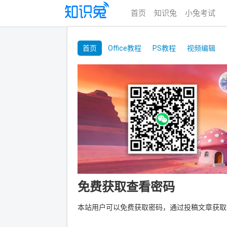
首页
知识兔
小兔考试
首页
Office教程
PS教程
视频编辑
免费获取查看密码
本站用户可以免费获取密码，通过投稿文章获取